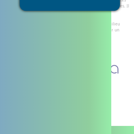
les personnes en situation de handicap ainsi qu’à leurs familles. Il
assure les missions d’informations, d’orientations et
d’organisation de solutions concrètes dans le respect de
l’autodétermination de la personne, en privilégiant le milieu
ordinaire et en soutenant la transformation de l’offre sur un
territoire défini.
La PTA
Je suis un professionnel