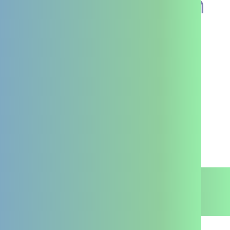
Je suis un professionnel
Je suis un particulier
La PTA
Je suis un professionnel
Contact
Je suis un particulier
Mentions légales