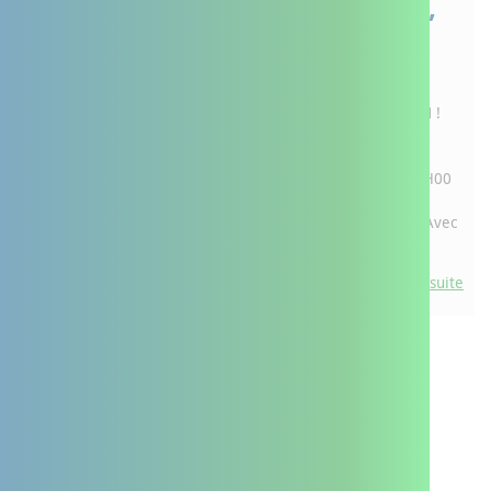
Aidants, votre santé,
parlons-en !
Aidants
02 - 21
AIDANTS, VOTRE SANTÉ, PARLONS-EN !
Prendre soin de soi pour continuer à
sep - oct
pouvoir aider les autres. &nbsp; 3
2026
ATELIERS ET 1 TEMPS DE BILAN DE 2H00
00:00 - 00:00
De 14h00 à 16h00 :&nbsp; Jeudi 3
septembre &gt; Aidant et en forme Avec
un animateur de gymnastique d...
Lire la suite
Voir tout l'agenda