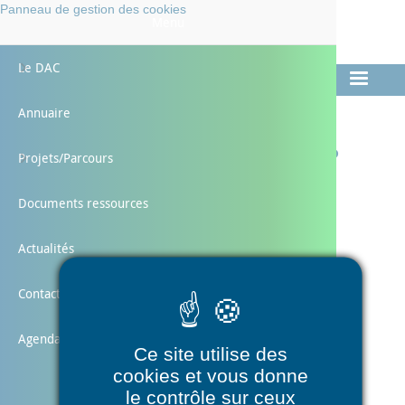
Aller
Panneau de gestion des cookies
Faciliter
Menu
au
LES PARCOURS DE SANTÉ
contenu
L'AUTONOMIE
Préserver
principal
Le DAC
Présenta
projets 
Cellules
Commun
Annuaire
Documen
Les proj
HTU
ETP
Dis, c'est quoi le DAC ?
Projets/Parcours
Espace co
PEPS
Documents ressources
Presse
Repérage
Type
Reportages
Actualités
Contact
Agenda
Ce site utilise des
cookies et vous donne
le contrôle sur ceux